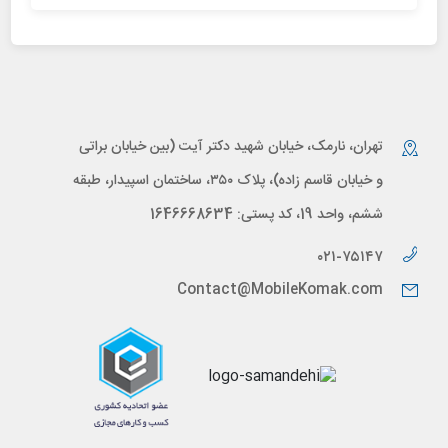
تهران، نارمک، خیابان شهید دکتر آیت (بین خیابان براتی
و خیابان قاسم زاده)، پلاک ۳۵۰، ساختمان اسپیدار، طبقه
ششم، واحد 19، کد پستی: 1646668634
۰۲۱-۷۵۱۴۷
Contact@MobileKomak.com