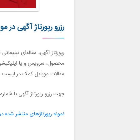
رزرو رپورتاژ آگهی در م
رپورتاژ آگهی، مقاله‌ای تبلیغا
محصول، سرویس و یا اپلیکیشن م
مقالات موبایل کمک در لیست م
جهت رزرو رپورتاژ آگهی با شماره‌‌ 02175147 یا ایمیل contact@mobilekomak.com تماس حاصل فرمایید
نمونه رپورتاژهای منتشر شده د