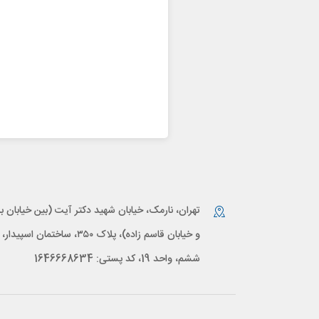
تهران، نارمک، خیابان شهید دکتر آیت (بین خیابان بر
و خیابان قاسم زاده)، پلاک ۳۵۰، ساختمان اس
ششم، واحد 19، کد پستی: 1646668634