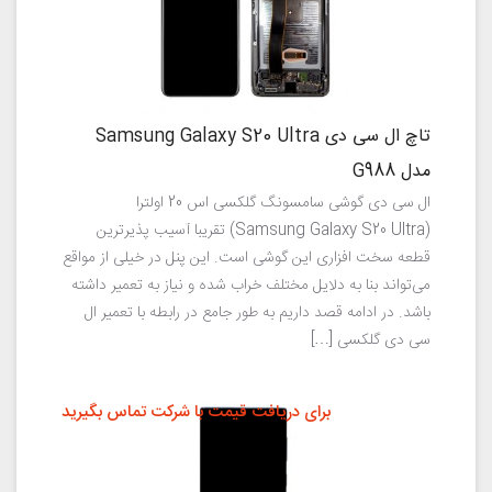
تاچ ال سی دی Samsung Galaxy S20 Ultra
مدل G988
ال سی دی گوشی سامسونگ گلکسی اس 20 اولترا
(Samsung Galaxy S20 Ultra) تقریبا آسیب پذیرترین
قطعه سخت افزاری این گوشی است. این پنل در خیلی از مواقع
می‌تواند بنا به دلایل مختلف خراب شده و نیاز به تعمیر داشته
باشد. در ادامه قصد داریم به طور جامع در رابطه با تعمیر ال
سی دی گلکسی […]
برای دریافت قیمت با شرکت تماس بگیرید