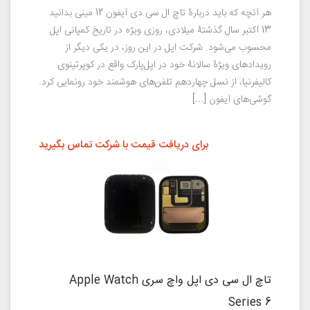
هر آنچه که باید دربارهٔ تاچ ال سی دی آیفون 12 مینی بدانید
13 اکتبر سال گذشتهٔ میلادی، روزی ویژه در تاریخ کمپانی اپل
محسوب می‌شود. شرکت اپل در این روز، در یکی دیگر از
رویدادهای ویژهٔ سالانهٔ خود در اپل‌پارک واقع در کوپرتینوی
کالیفرنیا، از نسل چهاردهم تلفن‌های هوشمند خود رونمایی کرد.
گوشی‌های آیفون […]
برای دریافت قیمت با شرکت تماس بگیرید
تاچ ال سی دی اپل واچ سری Apple Watch
Series 6