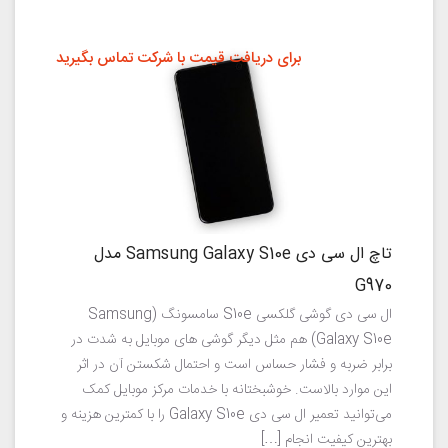
برای دریافت قیمت با شرکت تماس بگیرید
تاچ ال سی دی Samsung Galaxy S10e مدل
G970
ال سی دی گوشی گلکسی S10e سامسونگ (Samsung
Galaxy S10e) هم مثل دیگر گوشی های موبایل به شدت در
برابر ضربه و فشار حساس است و احتمال شکستن آن در اثر
این موارد بالاست. خوشبختانه با خدمات مرکز موبایل کمک
می‌توانید تعمیر ال سی دی Galaxy S10e را با کمترین هزینه و
بهترین کیفیت انجام […]