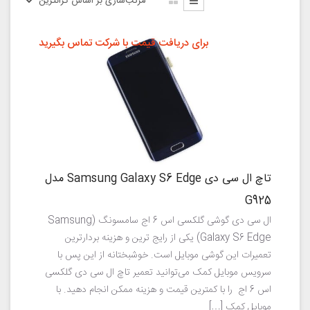
برای دریافت قیمت با شرکت تماس بگیرید
تاچ ال سی دی Samsung Galaxy S6 Edge مدل
G925
ال سی دی گوشی گلکسی اس 6 اج سامسونگ (Samsung
Galaxy S6 Edge) یکی از رایج ترین و هزینه بردارترین
تعمیرات این گوشی موبایل است. خوشبختانه از این پس با
سرویس موبایل کمک می‌توانید تعمیر تاچ ال سی دی گلکسی
اس 6 اج را با کمترین قیمت و هزینه ممکن انجام دهید. با
موبایل کمک […]