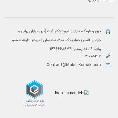
تهران، نارمک، خیابان شهید دکتر آیت (بین خیابان براتی و
خیابان قاسم زاده)، پلاک ۳۵۰، ساختمان اسپیدار، طبقه ششم،
واحد 19، کد پستی: 1646668634
۰۲۱-۷۵۱۴۷
Contact@MobileKomak.com