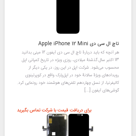
تاچ ال سی دی Apple iPhone 12 Mini
هر آنچه که باید دربارهٔ تاچ ال سی دی آیفون 12 مینی بدانید
13 اکتبر سال گذشتهٔ میلادی، روزی ویژه در تاریخ کمپانی اپل
محسوب می‌شود. شرکت اپل در این روز، در یکی دیگر از
رویدادهای ویژهٔ سالانهٔ خود در اپل‌پارک واقع در کوپرتینوی
کالیفرنیا، از نسل چهاردهم تلفن‌های هوشمند خود رونمایی کرد.
گوشی‌های آیفون […]
برای دریافت قیمت با شرکت تماس بگیرید