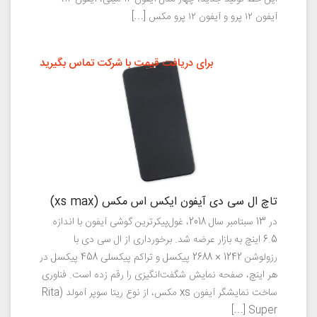
آیفون ۱۲ پرو و آیفون ۱۲ پرو مکس […]
برای دریافت قیمت با شرکت تماس بگیرید
تاچ ال سی دی آیفون ایکس اس مکس (xs max)
در 13 سبتامبر سال 2018، غول‌پیکرترین گوشی‌ آیفون با اندازه
6.5 اینچ به بازار عرضه شد. برخورداری از ال سی دی با
رزولوشن 1242 × 2688 پیکسل و تراکم پیکسلی 458 پیکسل در
هر اینچ، صفحه نمایش شگفت‌انگیزی را رقم زده است. فناوری
ساخت نمایشگر آیفون xs مکس، از نوع ریتا سوپر آمولد (Rita
Super […]