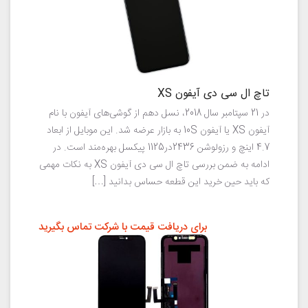
تاچ ال سی دی آیفون XS
در 21 سپتامبر سال 2018، نسل دهم از گوشی‌های آیفون با نام
آیفون XS یا آیفون 10S به بازار عرضه شد. این موبایل از ابعاد
4.7 اینچ و رزولوشن 2436در1125 پیکسل بهره‌مند است. در
ادامه به ضمن بررسی تاچ ال ‌سی ‌دی آیفون XS به نکات مهمی
که باید حین خرید این قطعه حساس بدانید […]
برای دریافت قیمت با شرکت تماس بگیرید