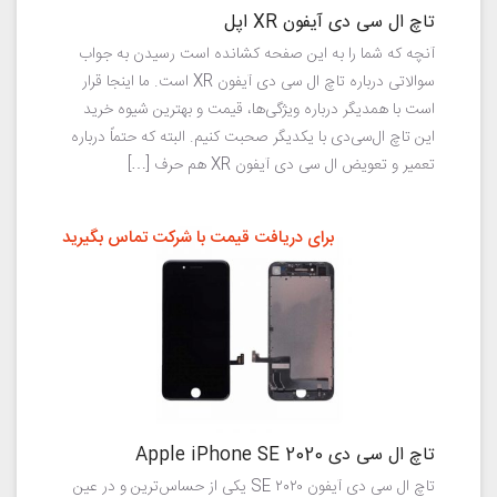
تاچ ال سی دی آیفون XR اپل
آنچه که شما را به این صفحه کشانده است رسیدن به جواب
سوالاتی درباره تاچ ال سی دی آیفون XR است. ما اینجا قرار
است با همدیگر درباره ویژگی‌ها، قیمت و بهترین شیوه خرید
این تاچ ال‌سی‌دی با یکدیگر صحبت کنیم. البته که حتماً درباره
تعمیر و تعویض ال سی دی آیفون XR هم حرف […]
برای دریافت قیمت با شرکت تماس بگیرید
تاچ ال سی دی Apple iPhone SE 2020
تاچ ال سی دی آیفون SE ۲۰۲۰ یکی از حساس‌ترین و در عین