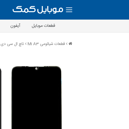
قطعات موبایل
آیفون
قطعات شیائومی Mi A3
تاچ ال سی دی شیائومی