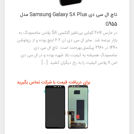
تاچ ال سی دی Samsung Galaxy S8 Plus مدل
G955
در مارس 2017 گوشی بی‌نظیر گلکسی S8 پلاس سامسونگ به
بازار عرضه شد. سایز ال سی دی آن 6.2 اینچ بوده و از رزولوشن
1440 در 2960 پیکسل بهره‌مند است. تاچ ال سی دی
سامسونگ همیشه به کیفیت بالا شهره بوده و در ال سی دی
اس 8 پلاس کیفیت را به رخ دیگران کشید. […]
برای دریافت قیمت با شرکت تماس بگیرید