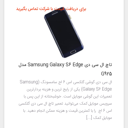
برای دریافت قیمت با شرکت تماس بگیرید
تاچ ال سی دی Samsung Galaxy S6 Edge مدل
G925
ال سی دی گوشی گلکسی اس 6 اج سامسونگ (Samsung
Galaxy S6 Edge) یکی از رایج ترین و هزینه بردارترین
تعمیرات این گوشی موبایل است. خوشبختانه از این پس با
سرویس موبایل کمک می‌توانید تعمیر تاچ ال سی دی گلکسی
اس 6 اج را با کمترین قیمت و هزینه ممکن انجام دهید. با
موبایل کمک […]