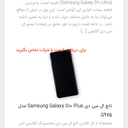
(Samsung Galaxy S20 Ultra) تقریبا آسیب پذیرترین
قطعه سخت افزاری این گوشی است. این پنل در خیلی از مواقع
می‌تواند بنا به دلایل مختلف خراب شده و نیاز به تعمیر داشته
باشد. در ادامه قصد داریم به طور جامع در رابطه با تعمیر ال
سی دی گلکسی […]
برای دریافت قیمت با شرکت تماس بگیرید
تاچ ال سی دی Samsung Galaxy S10 Plus مدل
G975
متاسفانه از کار افتادن تاچ ال سی دی سامسونگ گلکسی اس