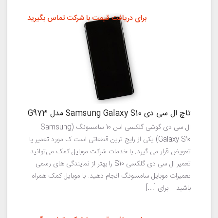
برای دریافت قیمت با شرکت تماس بگیرید
تاچ ال سی دی Samsung Galaxy S10 مدل G973
ال سی دی گوشی گلکسی اس 10 سامسونگ (Samsung
Galaxy S10) یکی از رایج ترین قطعاتی است ک مورد تعمیر یا
تعویض قرار می گیرد. با خدمات شرکت موبایل کمک می‌توانید
تعمیر ال سی دی گلکسی S10 را بهتر از نمایندگی های رسمی
تعمیرات موبایل سامسونگ انجام دهید. با موبایل کمک همراه
باشید. برای […]