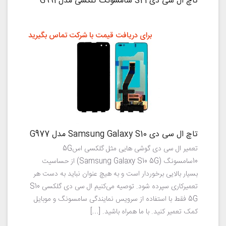
تاچ ال سی دی S21 سامسونگ گلکسی مدل G991
برای دریافت قیمت با شرکت تماس بگیرید
تاچ ال سی دی Samsung Galaxy S10 مدل G977
تعمیر ال سی دی گوشی هایی مثل گلکسی اس5G
10سامسونگ (Samsung Galaxy S10 5G) از حساسیت
بسیار بالایی برخوردار است و به هیچ عنوان نباید به دست هر
تعمیرکاری سپرده شود. توصیه می‌کنیم ال سی دی گلکسی S10
5G فقط با استفاده از سرویس نمایندگی سامسونگ و موبایل
کمک تعمیر کنید. با ما همراه باشید. […]