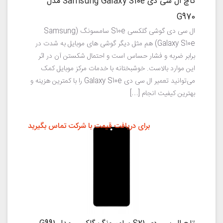
تاچ ال سی دی Samsung Galaxy S10e مدل
G970
ال سی دی گوشی گلکسی S10e سامسونگ (Samsung
Galaxy S10e) هم مثل دیگر گوشی های موبایل به شدت در
برابر ضربه و فشار حساس است و احتمال شکستن آن در اثر
این موارد بالاست. خوشبختانه با خدمات مرکز موبایل کمک
می‌توانید تعمیر ال سی دی Galaxy S10e را با کمترین هزینه و
بهترین کیفیت انجام […]
برای دریافت قیمت با شرکت تماس بگیرید