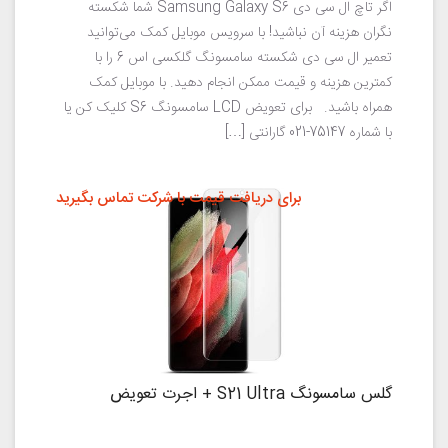
اگر تاچ ال سی دی Samsung Galaxy S6 شما شکسته
نگران هزینه آن نباشید! با سرویس موبایل کمک می‌توانید
تعمیر ال سی دی شکسته سامسونگ گلکسی اس 6 را با
کمترین هزینه و قیمت ممکن انجام دهید. با موبایل کمک
همراه باشید. برای تعویض LCD سامسونگ S6 کلیک کن یا
با شماره 75147-021 گارانتی […]
برای دریافت قیمت با شرکت تماس بگیرید
گلس سامسونگ S21 Ultra + اجرت تعویض