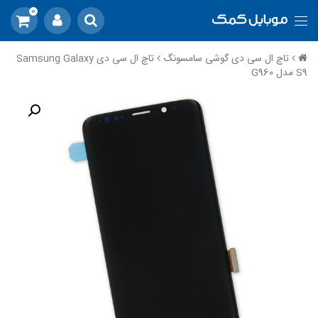
0
تاچ ال سی دی گوشی سامسونگ
تاچ ال سی دی Samsung Galaxy
S9 مدل G960