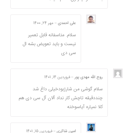
علی احمدی
–
مهر 24, 1400
سلام. متاسفانه قابل تعمیر
نیست و باید تعویض بشه ال
سی دی
روح الله مهدی پور
–
فروردین 14, 1401
سلام گوشی من شارژبودخیلی داغ شد
چنددقیقه تاچش کار نداد آلان آل سی دی هم
کلا نمياره آیاسوخته
امین شاکری
–
فروردین 15, 1401