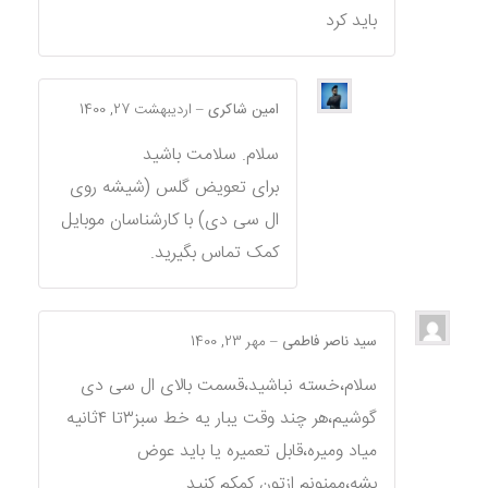
باید کرد
امین شاکری
–
اردیبهشت 27, 1400
سلام. سلامت باشید
برای تعویض گلس (شیشه روی
ال سی دی) با کارشناسان موبایل
کمک تماس بگیرید.
سید ناصر فاطمی
–
مهر 23, 1400
سلام،خسته نباشید،قسمت بالای ال سی دی
گوشیم،هر چند وقت یبار یه خط سبز۳تا ۴ثانیه
میاد ومیره،قابل تعمیره یا باید عوض
بشه،ممنونم ازتون کمکم کنید.