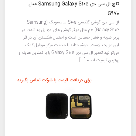
تاچ ال سی دی Samsung Galaxy S10e مدل
G970
ال سی دی گوشی گلکسی S10e سامسونگ (Samsung
Galaxy S10e) هم مثل دیگر گوشی های موبایل به شدت در
برابر ضربه و فشار حساس است و احتمال شکستن آن در اثر
این موارد بالاست. خوشبختانه با خدمات مرکز موبایل کمک
می‌توانید تعمیر ال سی دی Galaxy S10e را با کمترین هزینه و
بهترین کیفیت انجام […]
برای دریافت قیمت با شرکت تماس بگیرید