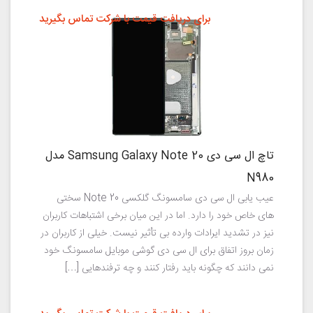
برای دریافت قیمت با شرکت تماس بگیرید
تاچ ال سی دی Samsung Galaxy Note 20 مدل
N980
عیب یابی ال سی دی سامسونگ گلکسی Note 20 سختی
های خاص خود را دارد. اما در این میان برخی اشتباهات کاربران
نیز در تشدید ایرادات وارده بی تأثیر نیست. خیلی از کاربران در
زمان بروز اتفاق برای ال سی دی گوشی موبایل سامسونگ خود
نمی دانند که چگونه باید رفتار کنند و چه ترفندهایی […]