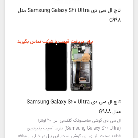
تاچ ال سی دی Samsung Galaxy S21 Ultra مدل
G998
برای دریافت قیمت با شرکت تماس بگیرید
تاچ ال سی دی Samsung Galaxy S20 Ultra
مدل G988
ال سی دی گوشی سامسونگ گلکسی اس 20 اولترا
(Samsung Galaxy S20 Ultra) تقریبا آسیب پذیرترین
قطعه سخت افزاری این گوشی است. این پنل در خیلی از مواقع