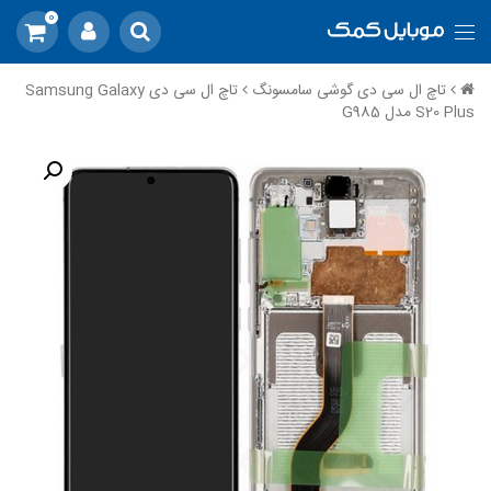
0
تاچ ال سی دی گوشی سامسونگ
تاچ ال سی دی Samsung Galaxy
S20 Plus مدل G985