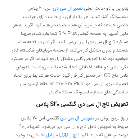
بنابراین با دو حالت اصلی
تعمیر ال سی دی
اس 20 پلاس
سامسونگ آشنا شدید. هر یک از این دو حالت دارای جزئیات
خاصی هستند که در مورد آن هم صحبت خواهیم کرد. اگر بنا به هر
دلیل آسیبی به صفحه گوشی S20 Plus شما وارد شده، سریعا
عملکرد تاچ ال سی دی آن را بررسی کنید. اگر این دو قطعه سالم
هستند و بدون مشکل کار می‌کنند از صفحه موبایلتان شکسته، قادر
خواهید بود که با تعویض گلس مشکل را رفع کنید اما اگر در عملکرد
یکی از این دو قطعه اختلالی ایجاد شده باشد می‌بایست تعویض
کامل تاچ LCD در دستور کار قرار گیرد. تحت هر شرایط برای انجام
تعمیرات روی ال سی دی Galaxy S20 Plus فقط از سرویس
نمایندگی های مجاز سامسونگ استفاده کنید.
تعویض تاچ ال سی دی گلکسی
S20
پلاس
رایج ترین روش در
تعویض ال سی دی
گلکسی اس 20 پلاس
مربوط به تعویض کامل تاچ و ال سی دی می‌شود. تقریبا در 90
درصد مواقعی که در عملکرد
تاچ و LCD موبایل
اختلالی به وجود