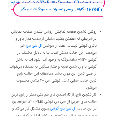
برای تعویض LCD سامسونگ S20 Plus کلیک کن یا با شماره
75147-021 گارانتی رسمی تعمیرات سامسونگ تماس بگیر
روشن نشدن صفحه نمایش:
روشن نشدن صفحه نمایش
در شرایطی که مطمئن باشید مشکل از سمت مدار پاور و
باتری گوشی نیست، قطعا از سوختن
ال سی دی
خبر
می‌دهد. این حالت ممکن است بنا به دلایل مختلف در
گوشی S20+ سامسونگ به وجود آید. نفوذ آب به داخل
گوشی یا وارد شدن ضربه و فشار سنگین به دستگاه می‌تواند
از اصلی ترین این موارد باشد. متاسفانه این حالت رایج
ترین حالت خرابی LCD گوشی اس 20 پلاس محسوب
می‌شود.
کار نکردن تاچ:
از کار افتادن تاچ هم یکی دیگر از رایج ترین
حالت های خرابی ال سی دی گوشی S20 Plus خواهد بود.
در این حالت،
ال سی دی گوشی
بدون مشکل کار می‌کند و
محتوای مورد نیاز را به تصویر می‌کشد اما تاچ گوشی در