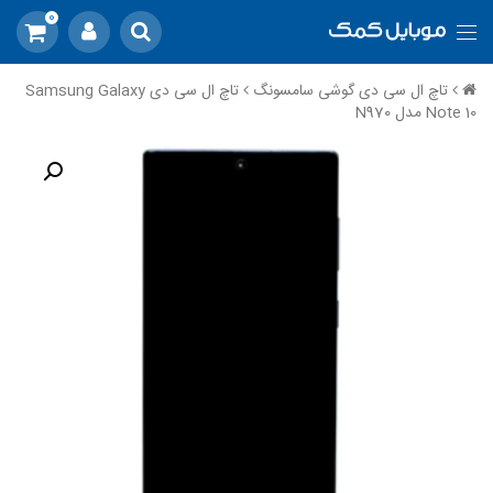
0
تاچ ال سی دی گوشی سامسونگ
تاچ ال سی دی Samsung Galaxy
Note 10 مدل N970