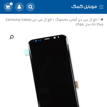
0
تاچ ال سی دی گوشی سامسونگ
تاچ ال سی دی Samsung Galaxy
S8 Plus مدل G955