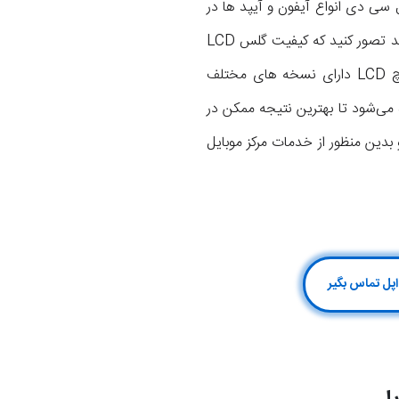
 سی دی انواع آیفون و آیپد ها در
تعمیر گوشی و تبلت های مشتریان استفاده می‌شود و به همین جهت کیفیت تعمیرات ضمانت می‌گردد. شاید تصور کنید که کیفیت گلس LCD
آیفون و آیپد ها نمی‌تواند متفاوت باشد، اما در واقع اینطور نیست و گلس ال سی دی هم مثل خود تاچ LCD دارای نسخه های مختلف
ای اورجینال گلس LCD در تعویض گلس استفاده می‌شود تا بهترین نتیجه ممکن در
پس خیلی نگران هزینه تعویض گلس ال سی دی آیپد پرو 12.9 2017 نباشید و بدین منظور از خدمات مرکز موبایل