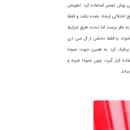
ن روش تعمیر استفاده کرد. تعویض
ل سی دی شود که در عملکرد تاچ و LCD آیفون یا آیپد هیچ اختلالی ایجاد نشده باشد و فقط
 نظر برسند اما تحت هیچ شرایط
ب شوند یا فقط بخشی از ال سی دی
تد هم نمی‌تواند با تعویض گلس شکسته iPad Pro 12.9 2017 مشکل را برطرف کرد. به همین جهت عموما
استفاده قرار گیرد، چون عموما ضربه و
ساند.