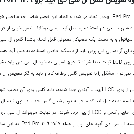
 تعویض گلس ال سی دی آیپد پرو 12.9 2017 اپل
اما تعویض گلس شکسته iPad Pro 12.9 2017 چطور انجام می‌شود و انجام این تعمیر شامل 
 های خاصی هم استفاده به عمل آید. یعنی برخلاف تصور خیلی از افرا
 اسپاتول و به دست یک تعمیرکار معمولی قابل انجام باشد! گلس ال سی
 LCD پرس شده و برای آزادسازی این پرس باید از دستگاه خاصی استفاده به عمل آید.
تکه های شکسته گلس با احتیاط از روی LCD تبلت جدا شوند تا هیچ آسیبی به خود ال 
وقتی تکه های شکسته گلس قدیمی از روی LCD آیپد یا آیفون جدا شدند، باید گلس
ستفاده به عمل آید که منجر به پرس شدن گلس جدید بر روی فریم ال 
کار باید با دستگاه دیگری حباب های مابین گلس و LCD از بین برده شوند. در نها
نصب کرد. پس تعویض گلس شکسته ا