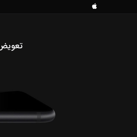
موبایل
کمک
تعویض گل