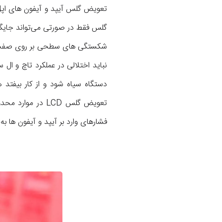
تعویض گلس آیپد و آیفون های اپل 
شکستگی های سطحی بر روی صفحه ن
نباید اختلالی در عملکرد تاچ و ا
تعویض گلس LCD در
فشارهای وارد بر آیپد و آیفون ها ب