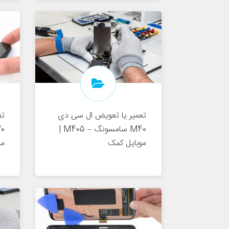
تعمیر یا تعویض ال سی دی
تع
M40 سامسونگ – M405 |
موبایل کمک
مو