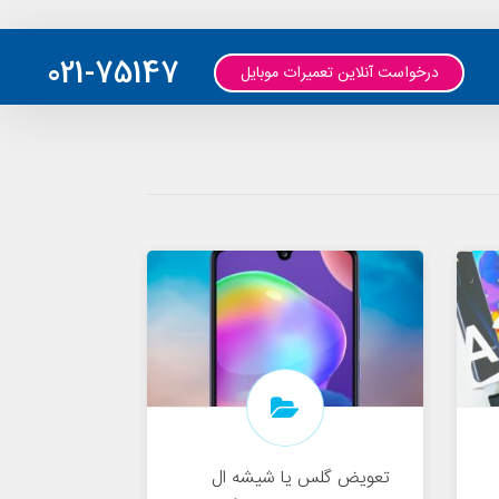
021-75147
درخواست آنلاین تعمیرات موبایل
تعویض گلس یا شیشه ال