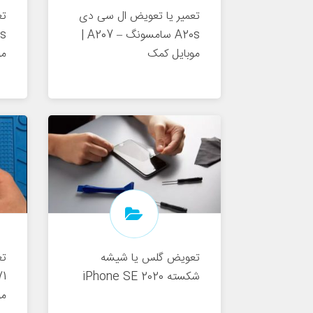
تعمیر یا تعویض ال سی دی
تع
A20s سامسونگ – A207 |
موبایل کمک
مو
تعویض گلس یا شیشه
تع
شکسته iPhone SE 2020
مو