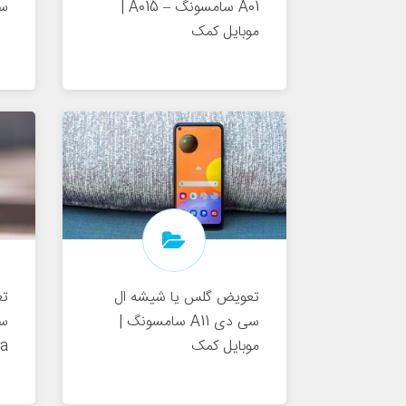
A01 سامسونگ – A015 |
سام
موبایل کمک
تعویض گلس یا شیشه ال
ت
سی دی A11 سامسونگ |
موبایل کمک
ra