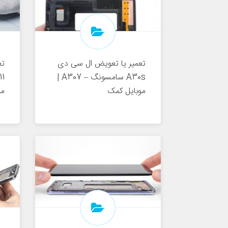
تعمیر یا تعویض ال سی دی
تع
A30s سامسونگ – A307 |
موبایل کمک
مو