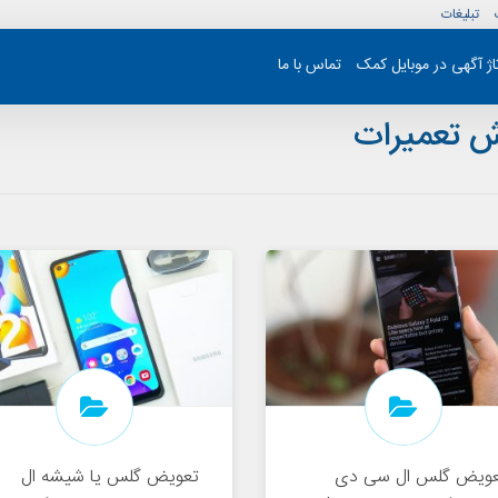
تبلیغات
تاژ آگهی در موبایل کمک
تماس با ما
ش تعمیرات
عویض گلس ال سی دی
تعویض گلس یا شیشه ال