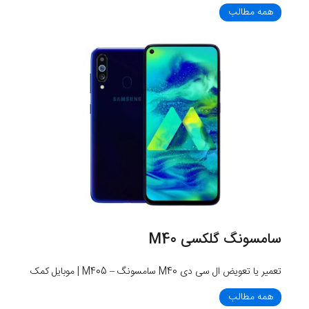
همه مطالب
سامسونگ گلکسی M40
تعمیر یا تعویض ال سی دی M40 سامسونگ – M405 | موبایل کمک
همه مطالب