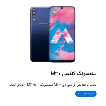
سامسونگ گلکسی M30
تعمیر یا تعویض ال سی دی M30 سامسونگ – M305 | موبایل کمک
همه مطالب