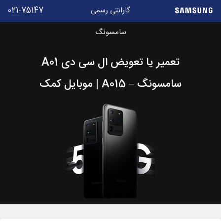
021-75147
گارانتی رسمی
موبایل
سامسونگ
کمک
تعمیر یا تعویض ال سی دی A01
سامسونگ – A015 | موبایل کمک