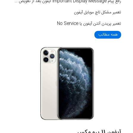
رفع پیام Important Display Message آیفون بعد از تعویض LCD
تعمیر مشکل تاچ موبایل آیفون
تعمیر پریدن آنتن آیفون یا No Service
همه مطالب
آیفون 11 پرو مکس