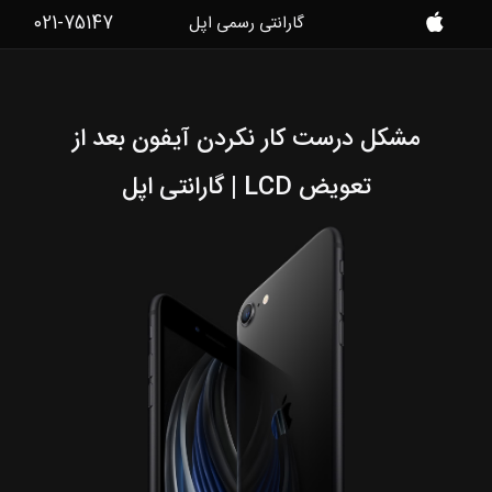
021-75147
گارانتی رسمی اپل
موبایل
کمک
مشکل درست کار نکردن آیفون بعد از
تعویض LCD | گارانتی اپل