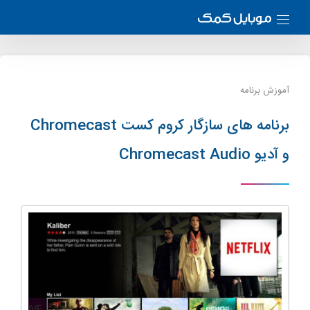
آموزش برنامه
برنامه های سازگار کروم کست Chromecast
و آدیو Chromecast Audio