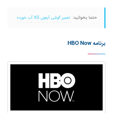
حتما بخوانید:
تعمیر گوشی آیفون XS آب خورده
برنامه
HBO Now