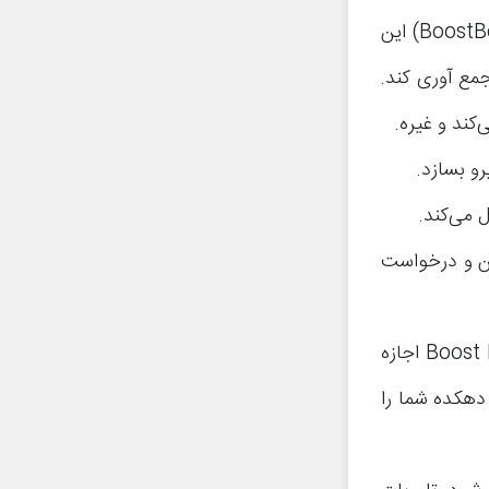
با زدن تیک این گزینه، ربات بوست بوت (BoostBot) این
جمع آوری کند.
کند و غیره.
رو بسازد.
لن و درخواست
با زدن تیک این گزینه به ربات Boost Bot اجازه
دهکده شما را