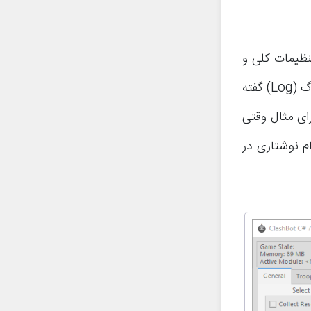
BoostBot مکانی است که تنظیمات کلی و
اطلاعات ربات ارائه می‌شوند. در بخش سمت راست این تب که اصطلاحا به آن لاگ (Log) گفته
ای مثال وقتی
م نوشتاری در