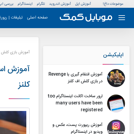
موضوعات داغ!
آموزش اپل
آموزش اندروید
تلگرام
اینستاگرام
بررسی اپ
صفحه اصلی
تبلیغات | رپور
آموزش بازی کلش
اپلیکیشن
آموزش انتقام گیری یا Revenge
در بازی کلش اف کلنز
کلنز
ارور ساخت اکانت اینستاگرام too
many users have been
registered
آموزش ریپورت پست، عکس و
ویدیو در اینستاگرام