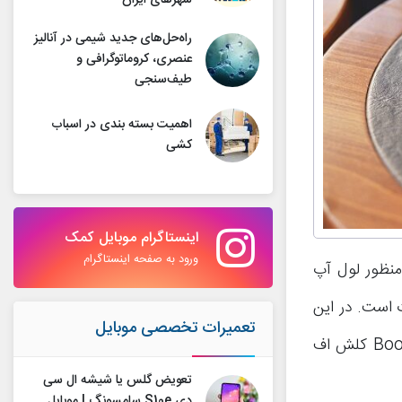
شهرهای ایران
راه‌حل‌های جدید شیمی در آنالیز
عنصری، کروماتوگرافی و
طیف‌سنجی
اهمیت بسته بندی در اسباب
کشی
اینستاگرام موبایل کمک
ورود به صفحه اینستاگرام
منظور لول آپ
د، ربات BoostBot یا بوست بوت است. در این
تعمیرات تخصصی موبایل
مقاله قصد داریم به آموزش نحوه استفاده از ربات بوست بوت یا همان BoostBot کلش اف
تعویض گلس یا شیشه ال سی
دی S10e سامسونگ | موبایل