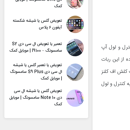
کمک
تعویض گلس یا شیشه شکسته
آیفون ۶ پلاس
تعمیر یا تعویض ال سی دی S2
ای کنترل و لول آپ
سامسونگ – I9100 | موبایل کمک
 از این ربات
تعویض یا تعمیر گلس یا شیشه
ان نصب و اکانت کلش اف کلنز
ال سی دی S9 Plus سامسونگ
| موبایل کمک
) شما را قادر به کنترل و لول
تعویض گلس یا شیشه ال سی
دی Note 10 سامسونگ | موبایل
کمک