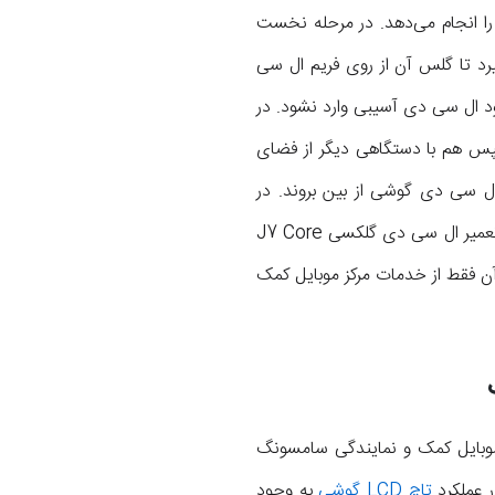
را انجام می‌دهد. در مرحله نخست
 یک دستگاه خاص قرار گیرد تا گلس آن از روی فریم ال سی
ود ال سی دی آسیبی وارد نشود. در
س هم با دستگاهی دیگر از فضای
ود ال سی دی گوشی از بین بروند. در
آخرین مرحله هم ال سی دی با گلس جدید و سالم روی بدنه گوشی نصب خواهد شد. بدین ترتیب پروسه تعمیر ال سی دی گلکسی J7 Core
ن فقط از خدمات مرکز موبایل کمک
موبایل کمک و نمایندگی سامسونگ
ر عملکرد
تاچ LCD گوشی
به وجود