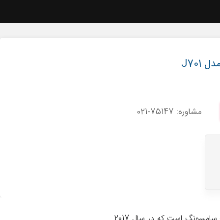
مشاوره: 75147-021
گوشی سامسونگ گلکسی جی 7 کور (Samsung Galaxy J7 Core) یکی از گوشی های میان رده شرکت سامسونگ است که در سال 2017