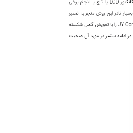
دقیق کارشناسان مرکز موبایل کمک مشخص می‌شود. در موارد محدودی ممکن است با تعویض سوکت و کانکتور LCD یا تاچ یا انجام برخی
سیار نادر این روش منجر به تعمیر
شدن ال سی دی Galaxy J7 Core خواهد شد. در برخی مواقع دیگر ممکن است بتوان تعمیر ال سی دی J7 Core را با تعویض گلس شکسته
د. تعویض گلس فقط در شرایط خاصی می‌تواند جایگزین تعویض LCD شود که در ادامه بیشتر در مورد آن صحبت