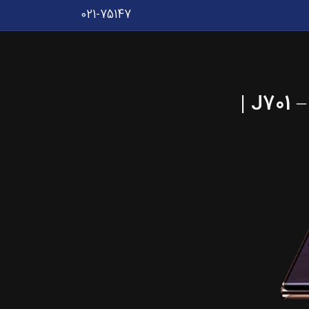
021-75147
تعمیر یا تعویض ال سی دی J7 Core سامسونگ – J701 |