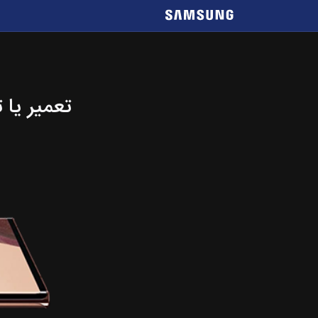
موبایل
کمک