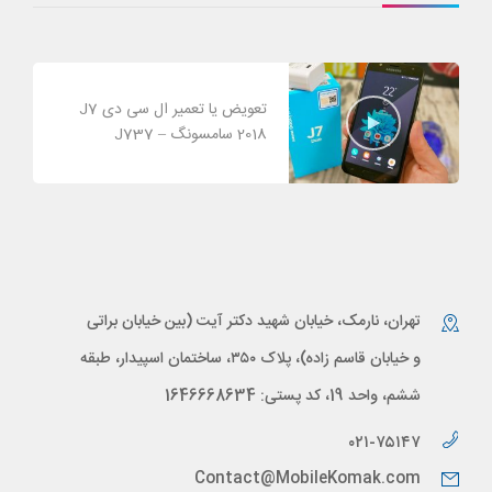
تعویض یا تعمیر ال سی دی J7
2018 سامسونگ – J737
تهران، نارمک، خیابان شهید دکتر آیت (بین خیابان براتی
و خیابان قاسم زاده)، پلاک ۳۵۰، ساختمان اسپیدار، طبقه
ششم، واحد 19، کد پستی: 1646668634
۰۲۱-۷۵۱۴۷
Contact@MobileKomak.com