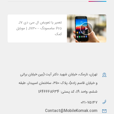
تعمیر یا تعویض ال سی دی J7
Pro سامسونگ – J730 | موبایل
کمک
تهران، نارمک، خیابان شهید دکتر آیت (بین خیابان براتی
و خیابان قاسم زاده)، پلاک ۳۵۰، ساختمان اسپیدار، طبقه
ششم، واحد 19، کد پستی: 1646668634
۰۲۱-۷۵۱۴۷
Contact@MobileKomak.com