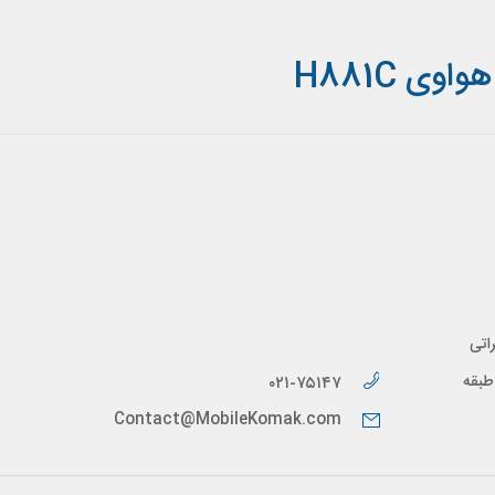
ی H881C
اتی
پیدار، طبقه
۰۲۱-۷۵۱۴۷
Contact@MobileKomak.com