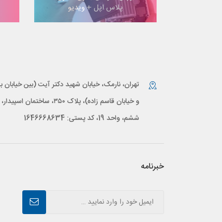
پلاس اپل + ویدیو
تهران، نارمک، خیابان شهید دکتر آیت (بین خیابان بر
و خیابان قاسم زاده)، پلاک ۳۵۰، ساختمان اس
ششم، واحد 19، کد پستی: 1646668634
خبرنامه