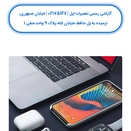
گارانتی رسمی تعمیرات اپل | 02175147 | خیابان جمهوری،
نرسیده به پل حافظ، خیابان لاله، پلاک 9 واحد منفی 1