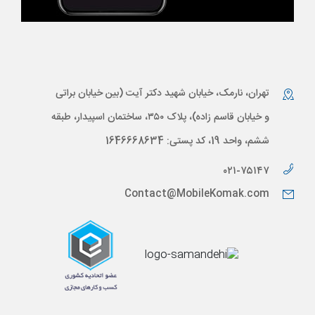
تهران، نارمک، خیابان شهید دکتر آیت (بین خیابان براتی
و خیابان قاسم زاده)، پلاک ۳۵۰، ساختمان اسپیدار، طبقه
ششم، واحد 19، کد پستی: 1646668634
۰۲۱-۷۵۱۴۷
Contact@MobileKomak.com