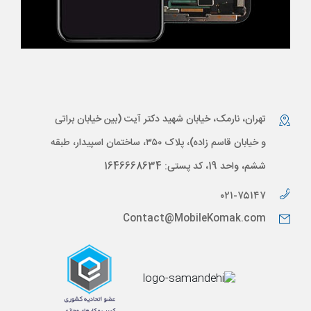
تهران، نارمک، خیابان شهید دکتر آیت (بین خیابان براتی
و خیابان قاسم زاده)، پلاک ۳۵۰، ساختمان اسپیدار، طبقه
ششم، واحد 19، کد پستی: 1646668634
۰۲۱-۷۵۱۴۷
Contact@MobileKomak.com