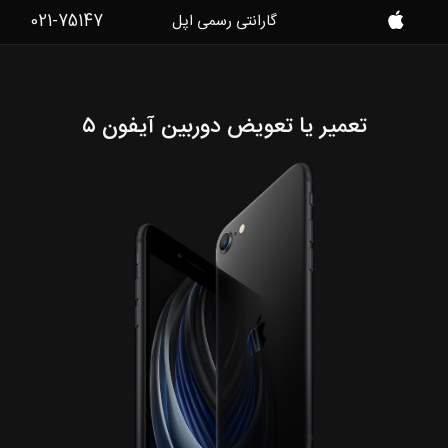
021-75147
گارانتی رسمی اپل
موبایل
کمک
تعمیر یا تعویض دوربین آیفون ۵