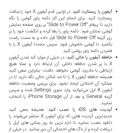
آیفون را ریستارت کنید:
در اولین قدم آیفون X خود را سافت
ریستارت کنید. برای انجام این کار دکمه پاور گوشی را نگه
دارید تا پیغام “Slide to Power Off” بر روی صفحه نمایش
گوشی نمایان شود. دکمه پاور را رها کرده و انگشت خود را بر
ری گزینه Slide to Power Off قرار داده و به سمت راست
بکشید تا گوشی خاموش شود. سپس مجددا آیفون X را با
فشردن دکمه پاور روشن کنید.
حافظه آیفون را خالی کنید:
در خیلی از موارد کند شدن آیفون
X با پر شدن حافظه داخلی آن ارتباط دارد و عملا هیچ
ارتباطی با مادربرد گوشی نخواهد داشت. بنابراین سعی کنید
همیشه حافظه آیفون X را تا حد امکان خالی نگه دارید تا در
عملکرد آن اختلالی ایجاد نشود. برای بررسی وضعیت حافظه
آیفون X اپل می‌توانید وارد منوی Settings شده و سپس
گزینه General و بعد از آن iPhone Storage را انتخاب
نمایید.
آپدیت های
iOS
را نصب کنید:
همیشه سعی کنید
جدیدترین آپدیت هایی که برای آیفون X منتشر می‌شوند را
دانلود نصب نمایید تا تازه ترین به روز رسانی های اپل را
دریافت کرده و از باگ های احتمالی آن دور بمانید. در خیلی از