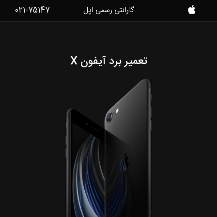
021-75147
گارانتی رسمی اپل
موبایل
کمک
تعمیر برد آیفون X