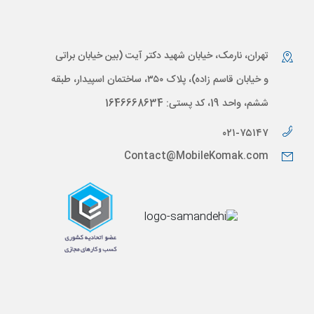
تهران، نارمک، خیابان شهید دکتر آیت (بین خیابان براتی
و خیابان قاسم زاده)، پلاک ۳۵۰، ساختمان اسپیدار، طبقه
ششم، واحد 19، کد پستی: 1646668634
۰۲۱-۷۵۱۴۷
Contact@MobileKomak.com