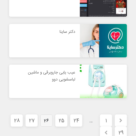
دکتر ساینا
عیب یابی جاروبرقی و ماشین
لباسشویی دوو
28
27
25
24
1
26
…
29