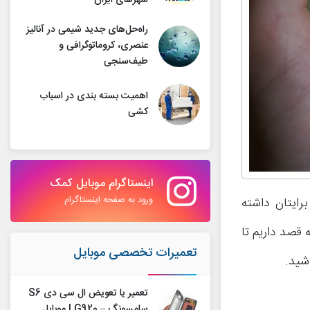
شهرهای ایران
راه‌حل‌های جدید شیمی در آنالیز
عنصری، کروماتوگرافی و
طیف‌سنجی
اهمیت بسته بندی در اسباب
کشی
اینستاگرام موبایل کمک
ورود به صفحه اینستاگرام
رایتان داشته
 در این مقاله قصد داریم تا
تعمیرات تخصصی موبایل
شید.
تعمیر یا تعویض ال سی دی S6
سامسونگ – G920 | موبایل