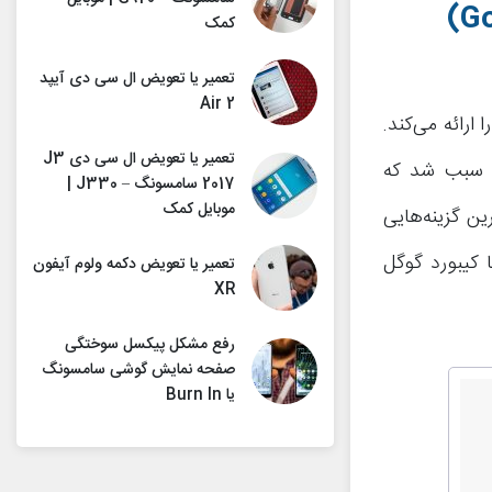
کمک
تعمیر یا تعویض ال سی دی آیپد
Air 2
رائه می‌کند.
تعمیر یا تعویض ال سی دی J3
موضوع سبب شد که
2017 سامسونگ – J330 |
موبایل کمک
ن گزینه‌هایی
راستا قادر به استفاده از آن هستید، بی‌شک Google Keyboard یا کیبورد گوگل
تعمیر یا تعویض دکمه ولوم آیفون
XR
رفع مشکل پیکسل سوختگی
صفحه نمایش گوشی سامسونگ
یا Burn In