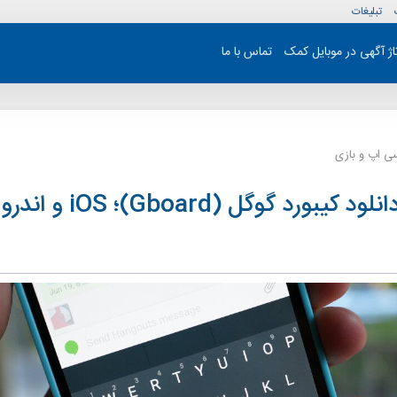
تبلیغات
تاژ آگهی در موبایل کمک
تماس با ما
ی اپ و بازی
بورد گوگل (Gboard)؛ iOS و اندروید