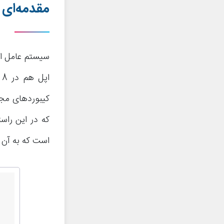
مقدمه‌ای د
سیستم عامل ان
کیبوردهای مجا
است که به آن جی بورد (oard