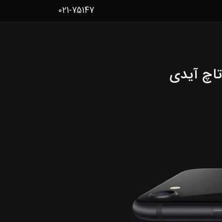
021-75147
تاچ آیدی