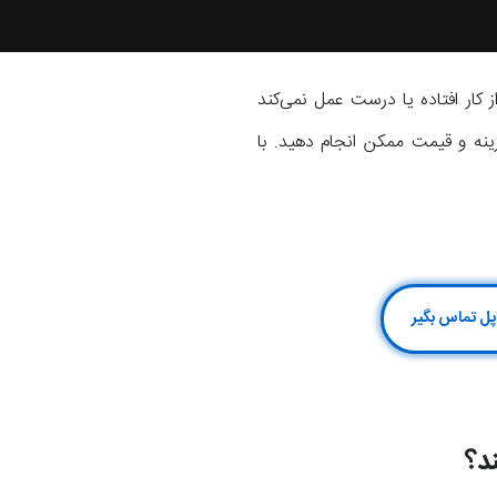
هوم (Home) یا همان تاچ آیدی (Touch ID) آیفون 8 پلاس شما از کار افتاده یا درست عمل نمی‌کند
ه و قیمت ممکن انجام دهید. با