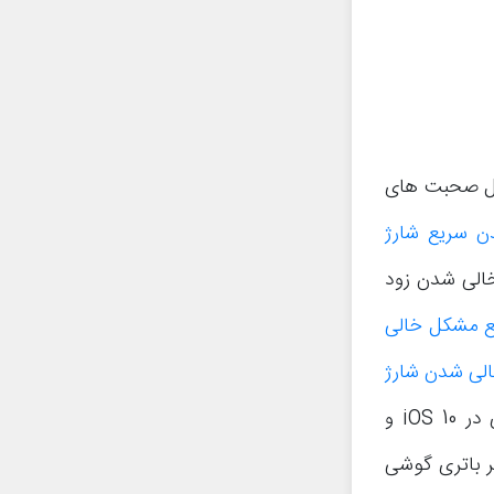
یل صحبت های
دن سریع شارژ
از خالی شدن زود
ع مشکل خالی
لی شدن شارژ
” هم به ترتیب در رابطه با مشکل خالی شدن شارژ باتری در iOS 10 و
 عمر باتری گوشی