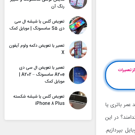
رنگ آن
تعویض گلس یا شیشه ال سی
دی S5 سامسونگ | موبایل کمک
تعمیر یا تعویض دکمه ولوم آیفون
X
تعمیر یا تعویض ال سی دی
کت موبایل‌کمک «مرکز تعمیرات
A20e سامسونگ – A202 |
موبایل کمک
تعویض گلس یا شیشه شکسته
iPhone 8 Plus
 عمر باتری یا
امند؟ در این
ل بپردازیم.