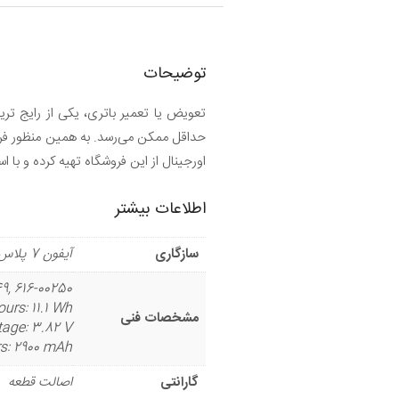
توضیحات
تعویض یا تعمیر باتری، یکی از رایج تر
حداقل ممکن می‌رسد. به همین منظور فر
اورجینال از این فروشگاه تهیه کرده و با 
اطلاعات بیشتر
سازگاری
آیفون 7 پلاس
49, 616-00250
urs: 11.1 Wh
مشخصات فنی
tage: 3.82 V
s: 2900 mAh
گارانتی
اصالت قطعه