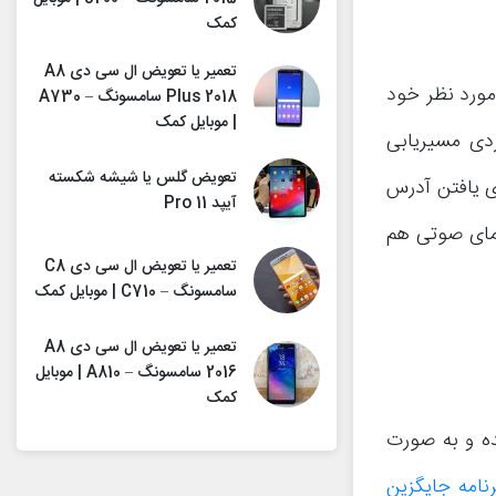
کمک
تعمیر یا تعویض ال سی دی A8
 مورد نظر خود
Plus 2018 سامسونگ – A730
| موبایل کمک
ردی مسیریابی
تعویض گلس یا شیشه شکسته
یشن برای یافتن آدرس
آیپد Pro 11
نمای صوتی هم
تعمیر یا تعویض ال سی دی C8
سامسونگ – C710 | موبایل کمک
تعمیر یا تعویض ال سی دی A8
2016 سامسونگ – A810 | موبایل
کمک
ه شده و به صورت
برنامه جایگزین