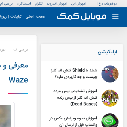
موضوعات داغ!
آموزش اپل
آموزش اندروید
تلگرام
اینستاگرام
بررسی اپ
صفحه اصلی
تبلیغات | رپور
بررسی اپ
بررس
اپلیکیشن
شیلد یا Shield کلش اف کلنز
چیست و چه کاربردی دارد؟
Waze
آموزش تشخیص بیس مرده
کلش اف کلنز از بیس زنده
(Dead Bases)
آموزش نحوه ویرایش عکس در
واتساپ قبل از ارسال آن