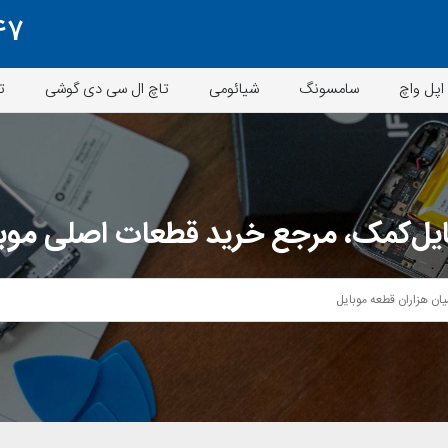
47
اپل واچ
سامسونگ
شیائومی
تاچ ال سی دی گوشی
ت
یل‌کمک، مرجع خرید قطعات اصلی موب