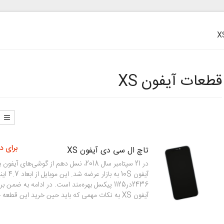
قطعات آیفون XS
برای د
تاچ ال سی دی آیفون XS
آیفون 10S به 
2436در1125 پیکسل بهره‌مند است. در ادامه به ضمن
آیفون XS به نکات مهمی که باید حین خرید این قطعه حساس بدانید […]