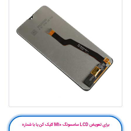
برای تعویض LCD سامسونگ M10 کلیک کن یا با شماره