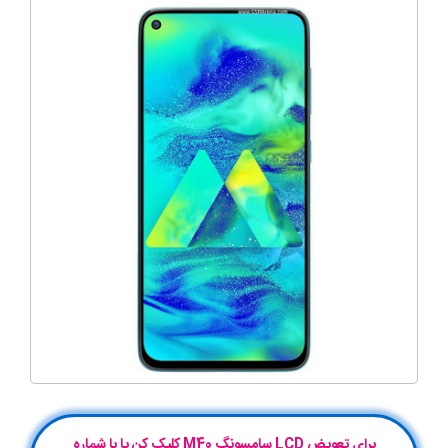
برای تعویض LCD سامسونگ M40 کلیک کن یا با شماره