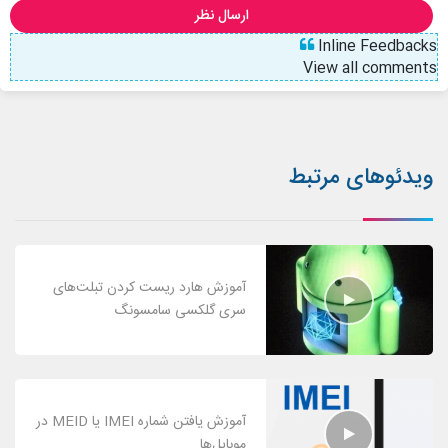
ارسال نظر
Inline Feedbacks
View all comments
ویدئوهای مرتبط
آموزش هارد ریست کردن تبلت‌های
سری گلکسی سامسونگ
آموزش یافتن شماره IMEI یا MEID در
موبایل‌ها