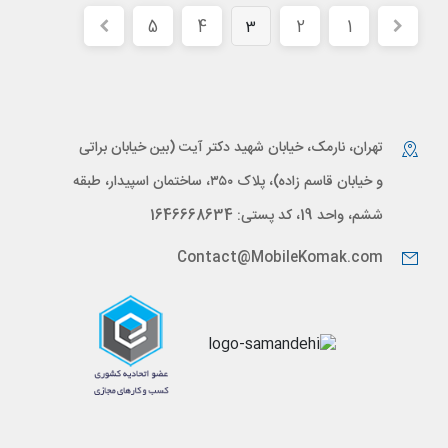
5
4
2
1
3
تهران، نارمک، خیابان شهید دکتر آیت (بین خیابان براتی
و خیابان قاسم زاده)، پلاک ۳۵۰، ساختمان اسپیدار، طبقه
ششم، واحد 19، کد پستی: 1646668634
Contact@MobileKomak.com