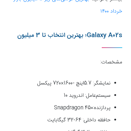
خرداد ۱۴۰۰
Galaxy A02s؛ بهترین انتخاب تا 3 میلیون
مشخصات:
نمایشگر: 5.7اینچ -1600×720 پیکسل
سیستم‌عامل: اندروید 10
پردازنده:Snapdragon 450
حافظه داخلی: 64-32 گیگابایت