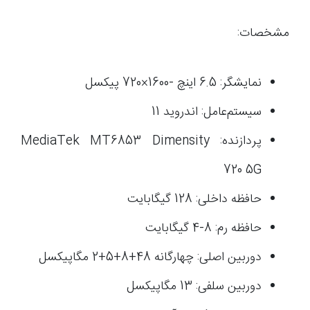
مشخصات:
نمایشگر: 6.5 اینچ -1600×720 پیکسل
سیستم‌عامل: اندروید 11
پردازنده: MediaTek MT6853 Dimensity
720 5G
حافظه داخلی: 128 گیگابایت
حافظه رم: 8-4 گیگابایت
دوربین اصلی: چهارگانه 48+8+5+2 مگاپیکسل
دوربین سلفی: 13 مگاپیکسل