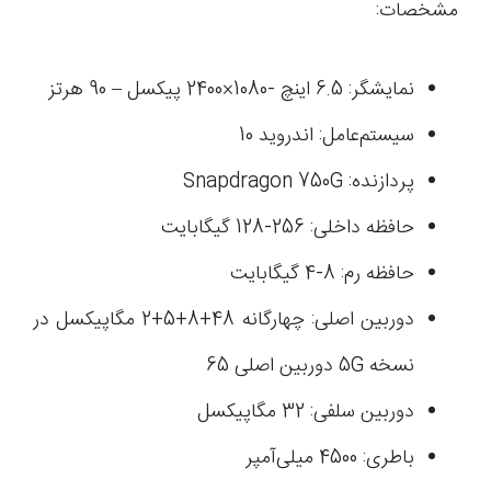
مشخصات:
نمایشگر: 6.5 اینچ -1080×2400 پیکسل – 90 هرتز
سیستم‌عامل: اندروید 10
پردازنده: Snapdragon 750G
حافظه داخلی: 256-128 گیگابایت
حافظه رم: 8-4 گیگابایت
دوربین اصلی: چهارگانه 48+8+5+2 مگاپیکسل در
نسخه 5G دوربین اصلی 65
دوربین سلفی: 32 مگاپیکسل
باطری: 4500 میلی‌آمپر