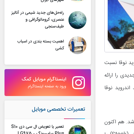
شهرهای ایران
راه‌حل‌های جدید شیمی در آنالیز
عنصری، کروماتوگرافی و
طیف‌سنجی
اهمیت بسته بندی در اسباب
کشی
ندروید نوقا نسبت
یدی را ارائه
اینستاگرام موبایل کمک
ورود به صفحه اینستاگرام
ژگی و قابلیت جدید اندروید نوقا
تعمیرات تخصصی موبایل
 شد. هم اکنون
تعمیر یا تعویض ال سی دی S10
Plus سامسونگ – G975 |