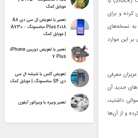
کمپانی‌های تولید کننده گوشی‌های هوشمند در تلاش هستند تا نسخه استاک (Stock) یا
موبایل کمک
خود همگام‌سازی کرده و برای
تعمیر یا تعویض ال سی دی A8
 نوقا نسبت به نسخه‌های
Plus 2018 سامسونگ – A730
| موبایل کمک
بر این موارد
تعمیر یا تعویض دوربین iPhone
7 Plus
 به شما عزیزان معرفی
تعویض گلس یا شیشه ال سی
دی S4 سامسونگ | موبایل کمک
بهتری از اندروید 7 گوگل و کاربردهای جدید آن
والی داشتید،
تعمیر ویبره یا ویبراتور آیفون
ه و از آن‌ها