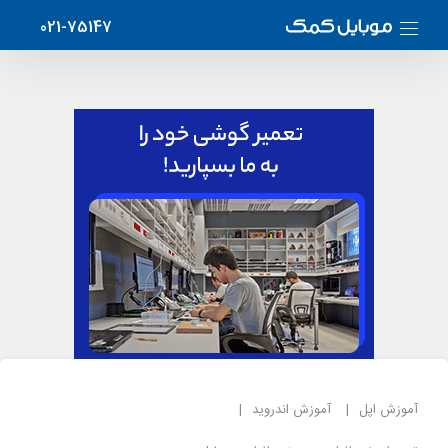
021-75147
آموزش اپل
آموزش اندروید