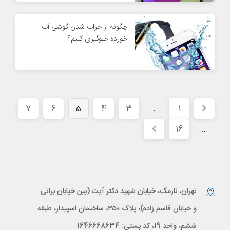
چگونه از خراب شدن گوشی آب
خورده جلوگیری کنیم؟
7
6
4
3
1
5
…
16
…
تهران، نارمک، خیابان شهید دکتر آیت (بین خیابان براتی
و خیابان قاسم زاده)، پلاک ۳۵۰، ساختمان اسپیدار، طبقه
ششم، واحد 19، کد پستی: 1646668634