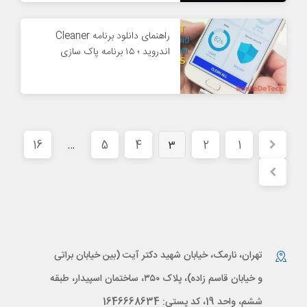
راهنمای دانلود برنامه Cleaner
اندروید ؛ ۱۵ برنامه پاک سازی
16
5
4
2
1
…
3
تهران، نارمک، خیابان شهید دکتر آیت (بین خیابان براتی
و خیابان قاسم زاده)، پلاک ۳۵۰، ساختمان اسپیدار، طبقه
ششم، واحد 19، کد پستی: 1646668634