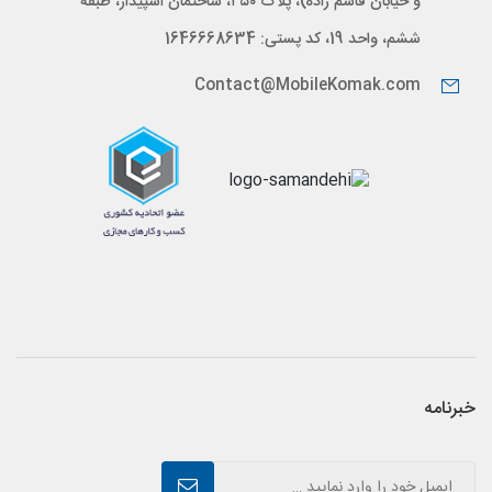
و خیابان قاسم زاده)، پلاک ۳۵۰، ساختمان اسپیدار، طبقه
ششم، واحد 19، کد پستی: 1646668634
Contact@MobileKomak.com
خبرنامه