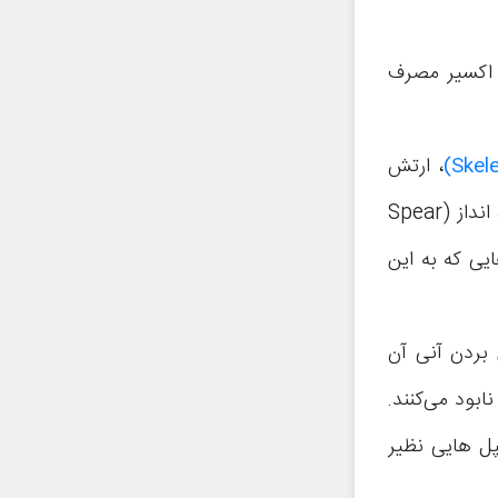
ای استفاده از کارت بمبر یا Bomber و پیاده کردن این سرباز باید 3 اکسیر مصرف
، ارتش
، گوبلین های نیزه انداز (Spear
یی که به این
 به از بین بردن آنی آن
ل (Fireball) سریعا بمبر را نابود می‌کنند.
پل هایی نظیر