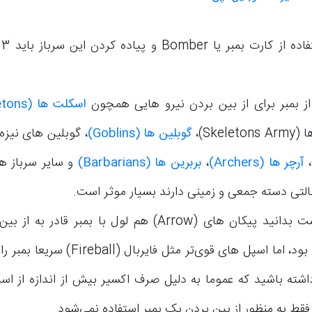
بر
از بمبر برای از بین بردن نیرو هایی همچون
اسکلت ها
(Skeletons)
Skele)،
گوبلین ها
(Goblins)
آرچر ها
(Archers)
،
بربرین ها
(Barbarians)
و سایر سرباز ها
تی دسته جمعی و زمینی دارند بسیار موثر است.
جالب است بدانید پیکان های (Arrow) هم لول با بمبر قادر
نخواهند بود، اما اسپل های قوی‌تر مثل فایربا
اشته باشید که عموما به دلیل صرف اکسیر بیش از اندازه از اس
فقط به منظور از بین بردن یک بمبر استفاده نمی‌شود.