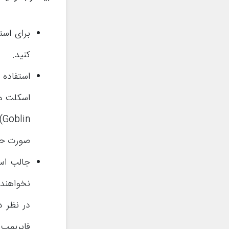
کنید.
استفاده 
اسکلت ها (tons Army
Goblin)،
صورت حال
در نظر د
فایربمب 