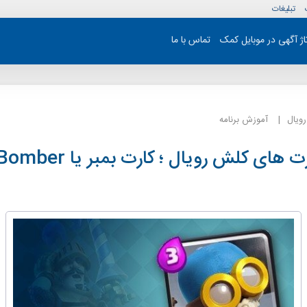
تبلیغات
تاژ آگهی در موبایل کمک
تماس با ما
ویال
آموزش برنامه
های کلش رویال ؛ کارت بمبر یا Bomber