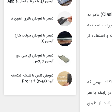
آیفون اپل با گارانتی اصلی Apple
کارت بمبر یا Bomber که در همان ابتدای بازی زیبای کلش رویال (Clash Royale) قادر به
تعمیر یا تعویض باتری آیفون ۸
پرتاب بمب به
و استفاده از
تعمیر یا تعویض سوکت شارژ
آیفون X
تعمیر یا تعویض ال سی دی
آیفون ۶ پلاس
تعویض گلس یا شیشه شکسته
آیپد (Pro 12.9 (2018
لش رویال پرداخته و نکات مهمی که
ر رابطه با هر
نید از طریق