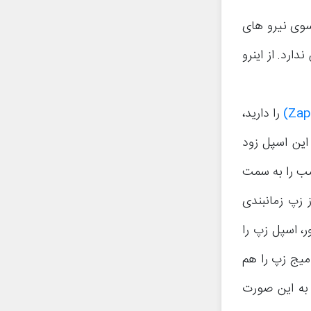
ب را به سوی نیرو های
ارد. از اینرو
را دارید،
ز این اسپل زود
بمب را به سمت
ز زپ زمانبندی
 اسپل زپ را
ثانیه استان (Stun) می‌شود و دمیج زپ را هم
و به این صورت