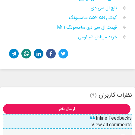
تاچ ال سی دی
گوشی A52 5G سامسونگ
قیمت ال سی دی سامسونگ M21
خرید موبایل شیائومی
نظرات کاربران
(9)
ارسال نظر
Inline Feedbacks
View all comments