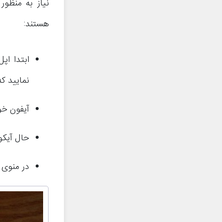
هستند:
نمایید ک
آیفون خو
حال آیکو
در منوی ایجاد شد