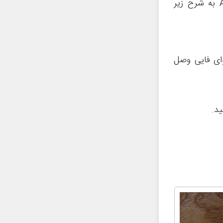
نیاز به منظور اتصال آیفون به تلویزیون از طریق اپل TV و قابلیت AirPlay به شرح زیر
ه وای فایی وصل
د.