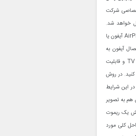
 TV هم از گجت‌های اختصاصی شرکت
د نظرتان متصل خواهد شد.
سپس باید اپل TV را به شبکه وای فای متصل نمایید. به این صورت قابلیت AirPlay آیفون یا
ن، اتصال آیفون به
تلویزیون با موفقیت صورت پذیرد. در نظر داشته باشید که با استفاده از اپل TV و قابلیت
ی کنید. در روش
در این شرایط
ن هم به تصویر
قش یک ریموت
احل کلی مورد