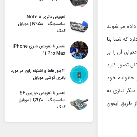
تعویض باتری Note 8
سامسونگ – N950 | موبایل
 داده می‌شوند
کمک
رد که شما بنا
تعمیر یا تعویض باتری iPhone
توای آن را بر
11 Pro Max
ثال تصور کنید
۱۲ باور غلط و اشتباه رایج در مورد
 خانواده خود
باتری گوشی موبایل
دیگر نیازی به
تعمیر یا تعویض دوربین S6
سامسونگ – G920 | موبایل
ز طریق آیفون
کمک