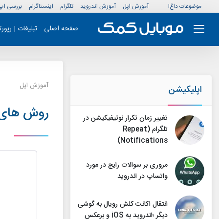
موضوعات داغ!
آموزش اپل
آموزش اندروید
تلگرام
اینستاگرام
بررسی اپ
صفحه اصلی
تبلیغات | رپور
آموزش اپل
اپلیکیشن
روش های ا
تغییر زمان تکرار نوتیفیکیشن در
تلگرام (Repeat
Notifications)
مروری بر سوالات رایج در مورد
واتساپ در اندروید
انتقال اکانت کلش رویال به گوشی
دیگر ؛اندروید به iOS و برعکس