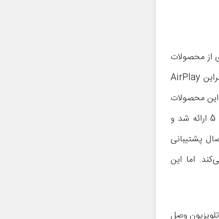
ویری از محصولات
آی او اسی اپل به تلویزیون‌های متصل شده به اپل TV محسوب می‌شود. بنابراین AirPlay
 این محصولات
است. قابلیت AirPlay برای اولین بار در نسخه بتای سیستم عامل آی او اس 5 ارائه شد و
تصال پشتیبانی
از قابلیت AirPlay پشتیبانی می‌کند. اما این
پدتان را به تلویزیون وصل