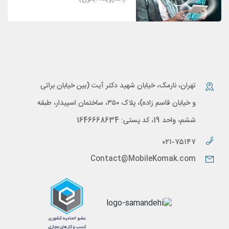
تهران، نارمک، خیابان شهید دکتر آیت (بین خیابان براتی
و خیابان قاسم زاده)، پلاک ۳۵۰، ساختمان اسپیدار، طبقه
ششم، واحد 19، کد پستی: 1646668634
۰۲۱-۷۵۱۴۷
Contact@MobileKomak.com