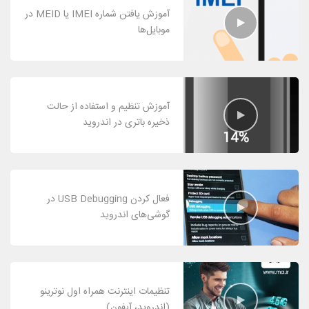
آموزش یافتن شماره IMEI یا MEID در
موبایل‌ها
آموزش تنظیم و استفاده از حالت
ذخیره باتری در اندروید
فعال کردن USB Debugging در
گوشی‌های اندروید
تنظیمات اینترنت همراه اول نوترینو
(اندروید، آیفون)