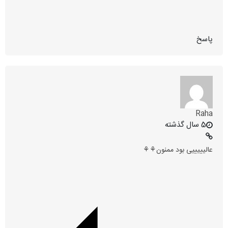
پاسخ
Raha
5 سال گذشته
عالیییییی بود ممنون⚘⚘