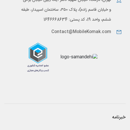
تهران، نارمک، خیابان شهید دکتر آیت (بین خیابان براتی
و خیابان قاسم زاده)، پلاک ۳۵۰، ساختمان اسپیدار، طبقه
ششم، واحد 19، کد پستی: 1646668634
Contact@MobileKomak.com
خبرنامه