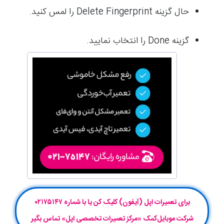
حال گزینه Delete Fingerprint را لمس کنید.
گزینه Done را انتخاب نمایید.
برای تعمیرات اپل (آیفون) کلیک کن یا با شماره ۰۲۱۷۵۱۴۷
شرکت موبایل‌کمک «مرکز تعمیرات تخصصی اپل» تماس بگیر