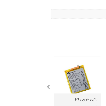
باتری هواوی P9
تاچ ال سی دی هواوی nova