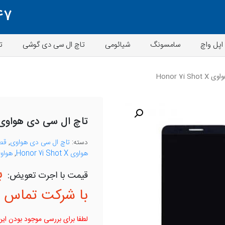
47
اپل واچ
سامسونگ
شیائومی
تاچ ال سی دی گوشی
ت
Honor 7i
تاچ ال سی دی هواوی nor 7i Shot X
دسته:
تاچ ال سی دی هواوی
,
قط
هواوی Honor 7i Shot X
,
هواوی 
ب
با شرکت تماس ب
لطفا برای بررسی موجود بودن این 