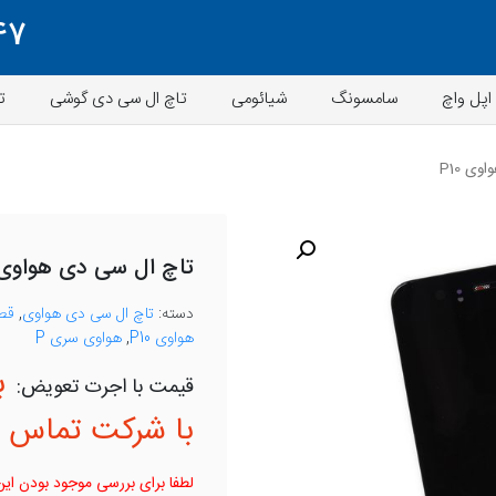
47
اپل واچ
سامسونگ
شیائومی
تاچ ال سی دی گوشی
ت
ی P10
تاچ ال سی دی هواوی 10
دسته:
تاچ ال سی دی هواوی
,
قط
هواوی P10
,
هواوی سری P
ب
با شرکت تماس ب
لطفا برای بررسی موجود بودن این 