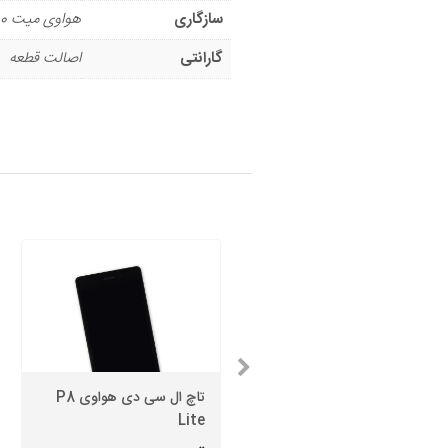
سازگاری
هواوی میت 10 پرو
گارانتی
اصالت قطعه
باتری هواوی Honor 7i
تاچ ال سی دی هواوی P8
Lite
Shot X