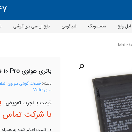
47
اپل واچ
سامسونگ
شیائومی
تاچ ال سی دی گوشی
ت
باتری هواوی Mate 10 Pro
دسته:
قطعات گوشی هواوی
,
قطع
سری Mate
ب
با شرکت تماس ب
قیمت اعلام شده به همراه
ا