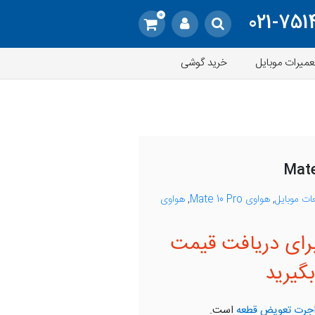
0
021-751
عمیرات موبایل
خرید گوشی
ات موبایل
,
هواوی Mate 10 Pro
,
هواوی
رای دریافت قیمت
گیرید
جرت تعویض قطعه
است.